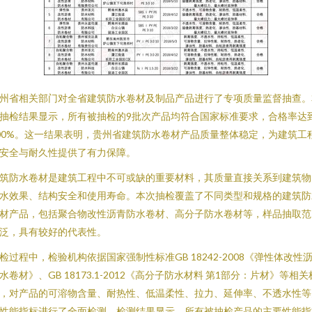
州省相关部门对全省建筑防水卷材及制品产品进行了专项质量监督抽查。
抽检结果显示，所有被抽检的9批次产品均符合国家标准要求，合格率达
00%。这一结果表明，贵州省建筑防水卷材产品质量整体稳定，为建筑工
安全与耐久性提供了有力保障。
筑防水卷材是建筑工程中不可或缺的重要材料，其质量直接关系到建筑物
水效果、结构安全和使用寿命。本次抽检覆盖了不同类型和规格的建筑防
材产品，包括聚合物改性沥青防水卷材、高分子防水卷材等，样品抽取范
泛，具有较好的代表性。
检过程中，检验机构依据国家强制性标准GB 18242-2008《弹性体改性
水卷材》、GB 18173.1-2012《高分子防水材料 第1部分：片材》等相关
，对产品的可溶物含量、耐热性、低温柔性、拉力、延伸率、不透水性等
性能指标进行了全面检测。检测结果显示，所有被抽检产品的主要性能指